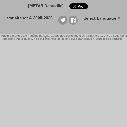
[METAR Deauville]
stanakshot © 2005-2026
Select Language
▼
"Aucune reproduction, même partielle, autres que celles prévues à l'article L 122-5 du code de la
propriété intellectuelle, ne peut être faite de ce site sans l'autorisation expresse de l'auteur."