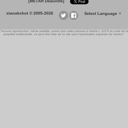
[METAR Deauville]
stanakshot © 2005-2026
Select Language
▼
"Aucune reproduction, même partielle, autres que celles prévues à l'article L 122-5 du code de la
propriété intellectuelle, ne peut être faite de ce site sans l'autorisation expresse de l'auteur."