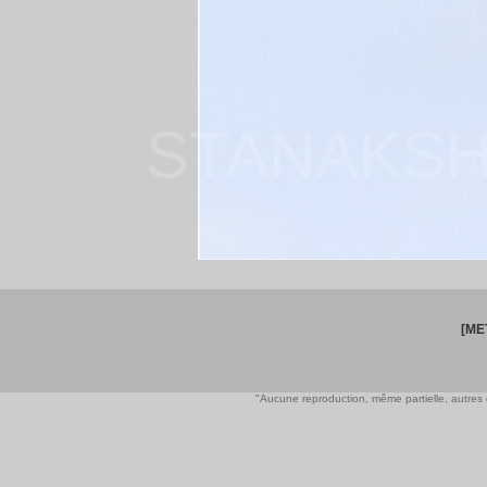
STANAKSH
[ME
"Aucune reproduction, même partielle, autres qu