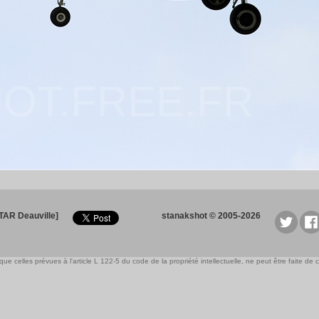
OT.FREE.FR
TAR Deauville]
stanakshot © 2005-2026
e celles prévues à l'article L 122-5 du code de la propriété intellectuelle, ne peut être faite de ce