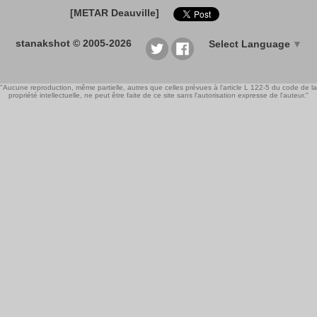
[METAR Deauville]
stanakshot © 2005-2026
Select Language
▼
"Aucune reproduction, même partielle, autres que celles prévues à l'article L 122-5 du code de la
propriété intellectuelle, ne peut être faite de ce site sans l'autorisation expresse de l'auteur."