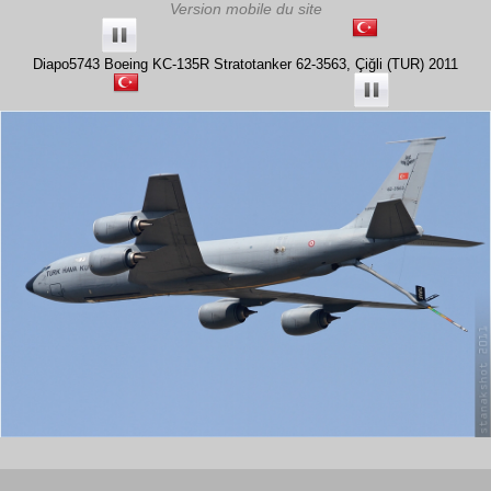
Diapo5743 Boeing KC-135R Stratotanker 62-3563, Çiğli (TUR) 2011