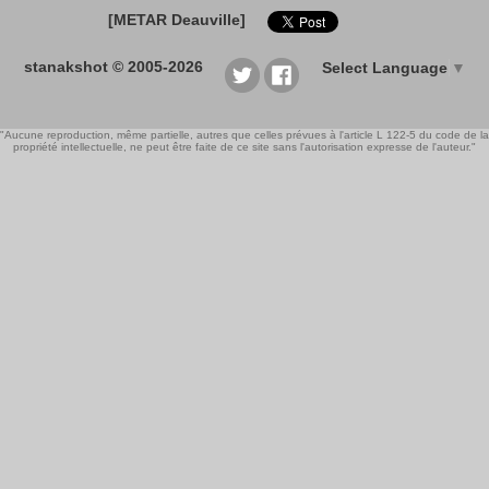
[METAR Deauville]
stanakshot © 2005-2026
Select Language
▼
"Aucune reproduction, même partielle, autres que celles prévues à l'article L 122-5 du code de la
propriété intellectuelle, ne peut être faite de ce site sans l'autorisation expresse de l'auteur."