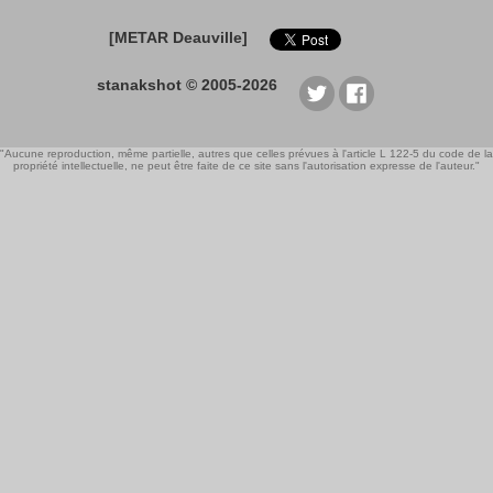
[METAR Deauville]
stanakshot © 2005-2026
"Aucune reproduction, même partielle, autres que celles prévues à l'article L 122-5 du code de la
propriété intellectuelle, ne peut être faite de ce site sans l'autorisation expresse de l'auteur."