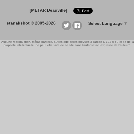
[METAR Deauville]
stanakshot © 2005-2026
Select Language
▼
"Aucune reproduction, même partielle, autres que celles prévues à l'article L 122-5 du code de la
propriété intellectuelle, ne peut être faite de ce site sans l'autorisation expresse de l'auteur."