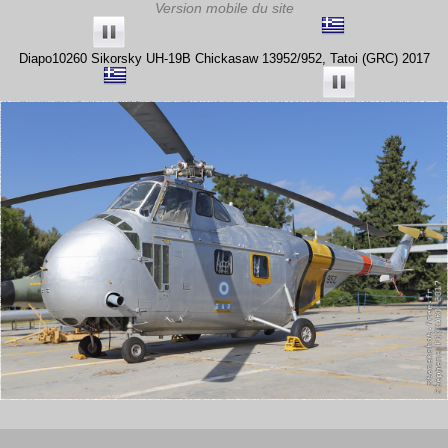
Diapo10260 Sikorsky UH-19B Chickasaw 13952/952, Tatoi (GRC) 2017