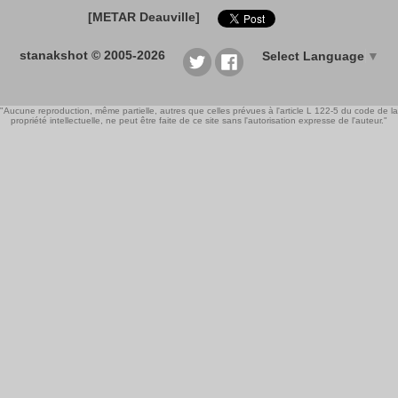
[METAR Deauville]
stanakshot © 2005-2026
Select Language
▼
"Aucune reproduction, même partielle, autres que celles prévues à l'article L 122-5 du code de la
propriété intellectuelle, ne peut être faite de ce site sans l'autorisation expresse de l'auteur."