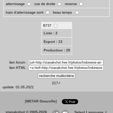
atterrissage
vue de droite
reverse
train d'atterrissage sorti
beau temps
B737
Liste : 2
Export : 13
Production : 25
lien forum :
lien HTML :
217✓
update: 01.05.2021
[METAR Deauville]
stanakshot © 2005-2026
Select Language
▼