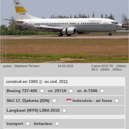
auteur : Stéphane Pichard
16.03.2015
Canon EOS 7D 100mm
f/8.0 1/640s 160iso
construit en 1993
ex civil, 2011
Boeing 737-400
cn:
25719
sn:
A-7306
SkU 17, Djakarta (IDN)
Indonésie - air force
Langkawi (MYS) LIMA 2015
transport
biréacteur