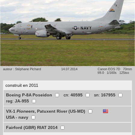
auteur : Stéphane Pichard
14.07.2014
Canon EOS 7D 70mm
f/8.0 1/160s 125iso
construit en 2011
Boeing P-8A Poseidon
cn:
40595
sn:
167955
reg:
JA-955
VX-1
Pioneers
, Patuxent River (US-MD)
USA - navy
Fairford (GBR) RIAT 2014