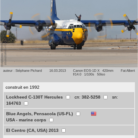
auteur : Stéphane Pichard
16.03.2013
Canon EOS-1D X 420mm
Fat Albert
f/14.0 1/100s 50iso
construit en 1992
Lockheed C-130T Hercules
cn:
382-5258
sn:
164763
Blue Angels, Pensacola (US-FL)
USA - marine corps
El Centro (CA, USA) 2013