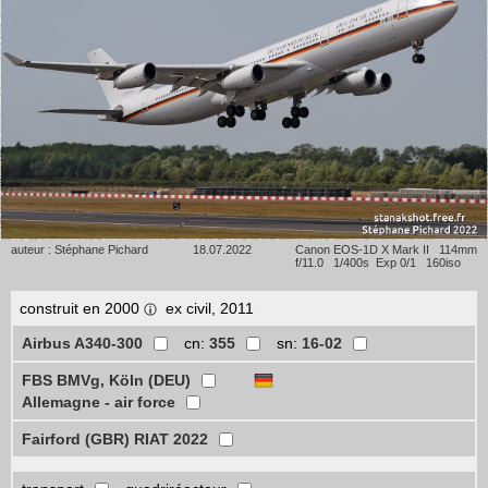
auteur : Stéphane Pichard
18.07.2022
Canon EOS-1D X Mark II 114mm
f/11.0 1/400s Exp 0/1 160iso
construit en 2000
ex civil, 2011
Airbus A340-300
cn:
355
sn:
16-02
FBS BMVg, Köln (DEU)
Allemagne - air force
Fairford (GBR) RIAT 2022