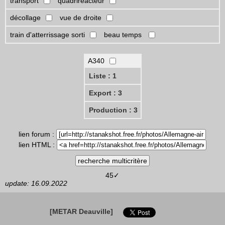
transport
quadriréacteur
décollage
vue de droite
train d'atterrissage sorti
beau temps
A340
Liste : 1
Export : 3
Production : 3
lien forum :
lien HTML :
45✓
update: 16.09.2022
[METAR Deauville]