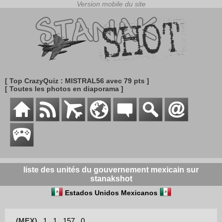
[ Top CrazyQuiz : MISTRAL56 avec 79 pts ]
[ Toutes les photos en diaporama ]
liste des unités du gouvernement mexicain sur
stanakshot
Estados Unidos Mexicanos
(MEX)
1
1
157
0