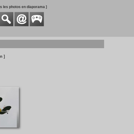
es les photos en diaporama ]
n ]