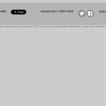
ille]
stanakshot © 2005-2026
Sele
e celles prévues à l'article L 122-5 du code de la propriété intellectuelle, ne peut être faite de ce