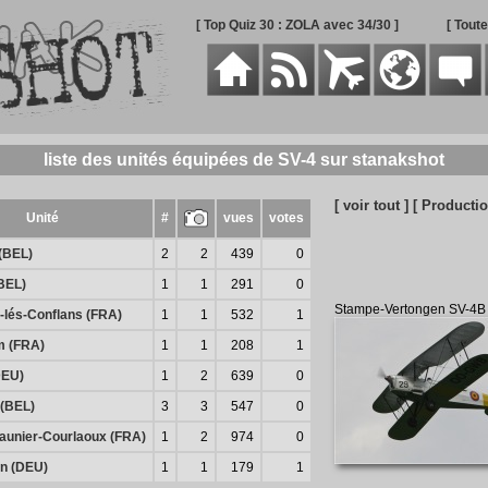
[ Top Quiz 30 : ZOLA avec 34/30 ]
[ Tout
liste des unités équipées de SV-4 sur stanakshot
[ voir tout ]
[ Productio
Unité
#
vues
votes
(BEL)
2
2
439
0
BEL)
1
1
291
0
Stampe-Vertongen SV-4B
-lés-Conflans (FRA)
1
1
532
1
m (FRA)
1
1
208
1
EU)
1
2
639
0
 (BEL)
3
3
547
0
Saunier-Courlaoux (FRA)
1
2
974
0
n (DEU)
1
1
179
1