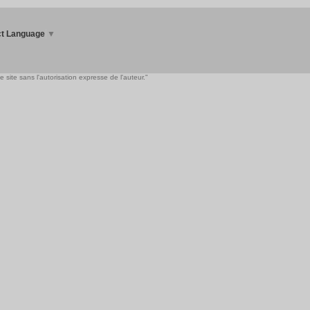
ct Language
▼
 site sans l'autorisation expresse de l'auteur."