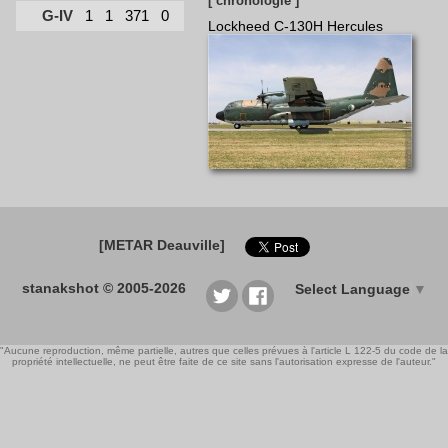
[ chronologie ]
G-IV
1
1
371
0
Lockheed C-130H Hercules
[METAR Deauville]
stanakshot © 2005-2026
Select Language
▼
"Aucune reproduction, même partielle, autres que celles prévues à l'article L 122-5 du code de la
propriété intellectuelle, ne peut être faite de ce site sans l'autorisation expresse de l'auteur."