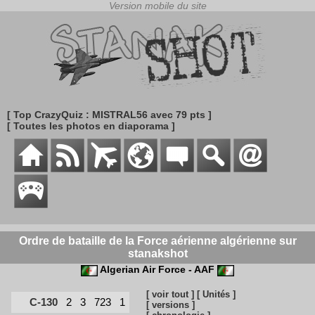
[ Top CrazyQuiz : MISTRAL56 avec 79 pts ]
[ Toutes les photos en diaporama ]
Ordre de bataille de la Force aérienne algérienne sur
stanakshot
Algerian Air Force - AAF
[ voir tout ]
[ Unités ]
C-130
2
3
723
1
[ versions ]