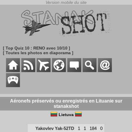
[ Top Quiz 10 : RENO avec 10/10 ]
[ Toutes les photos en diaporama ]
Aéronefs préservés ou enregistrés en Lituanie sur
stanakshot
Lietuva
Yakovlev Yak-52TD
1
1
184
0