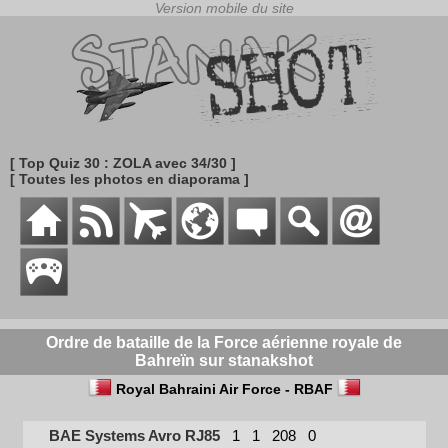
[ Top Quiz 30 : ZOLA avec 34/30 ]
[ Toutes les photos en diaporama ]
Ordre de bataille de la Force aérienne royale de
Bahreïn sur stanakshot
Royal Bahraini Air Force - RBAF
BAE Systems Avro RJ85
1
1
208
0