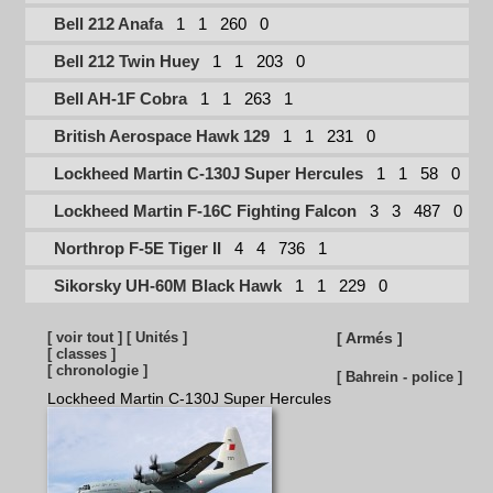
Bell 212 Anafa
1
1
260
0
Bell 212 Twin Huey
1
1
203
0
Bell AH-1F Cobra
1
1
263
1
British Aerospace Hawk 129
1
1
231
0
Lockheed Martin C-130J Super Hercules
1
1
58
0
Lockheed Martin F-16C Fighting Falcon
3
3
487
0
Northrop F-5E Tiger II
4
4
736
1
Sikorsky UH-60M Black Hawk
1
1
229
0
[ voir tout ]
[ Unités ]
[ Armés ]
[ classes ]
[ chronologie ]
[ Bahrein - police ]
Lockheed Martin C-130J Super Hercules