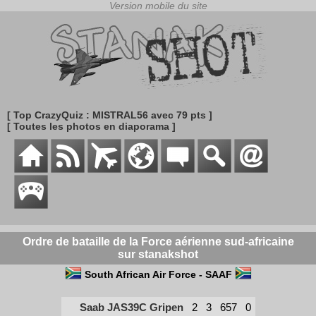
[ Top CrazyQuiz : MISTRAL56 avec 79 pts ]
[ Toutes les photos en diaporama ]
Ordre de bataille de la Force aérienne sud-africaine
sur stanakshot
South African Air Force - SAAF
Saab JAS39C Gripen
2
3
657
0