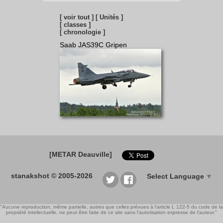
[ voir tout ]
[ Unités ]
[ classes ]
[ chronologie ]
Saab JAS39C Gripen
[METAR Deauville]
stanakshot © 2005-2026
Select Language
▼
"Aucune reproduction, même partielle, autres que celles prévues à l'article L 122-5 du code de la
propriété intellectuelle, ne peut être faite de ce site sans l'autorisation expresse de l'auteur."