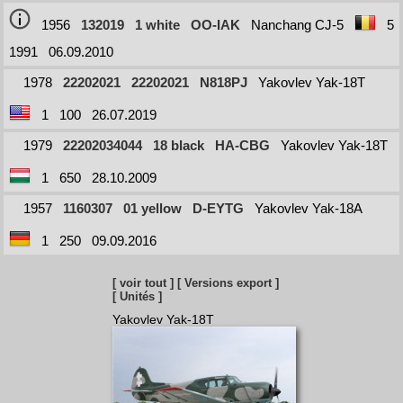
1956
132019
1 white
OO-IAK
Nanchang CJ-5
5
1991
06.09.2010
1978
22202021
22202021
N818PJ
Yakovlev Yak-18T
1
100
26.07.2019
1979
22202034044
18 black
HA-CBG
Yakovlev Yak-18T
1
650
28.10.2009
1957
1160307
01 yellow
D-EYTG
Yakovlev Yak-18A
1
250
09.09.2016
[ voir tout ]
[ Versions export ]
[ Unités ]
Yakovlev Yak-18T