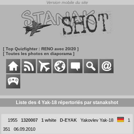
[ Top Quizfighter : RENO avec 20/20 ]
[ Toutes les photos en diaporama ]
Liste des 4 Yak-18 répertoriés par stanakshot
1955
1320007
1 white
D-EYAK
Yakovlev Yak-18
1
351
06.09.2010