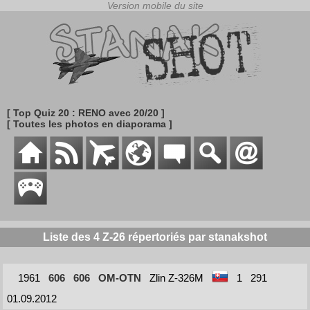
[ Top Quiz 20 : RENO avec 20/20 ]
[ Toutes les photos en diaporama ]
Liste des 4 Z-26 répertoriés par stanakshot
1961
606
606
OM-OTN
Zlin Z-326M
1
291
01.09.2012