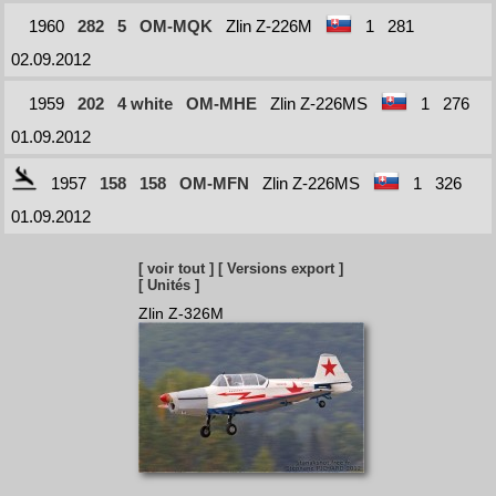
1960
282
5
OM-MQK
Zlin Z-226M
1
281
02.09.2012
1959
202
4 white
OM-MHE
Zlin Z-226MS
1
276
01.09.2012
1957
158
158
OM-MFN
Zlin Z-226MS
1
326
01.09.2012
[ voir tout ]
[ Versions export ]
[ Unités ]
Zlin Z-326M