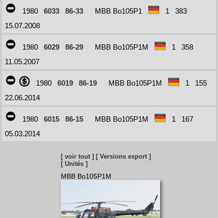
1980
6033
86-33
MBB Bo105P1
1
383
15.07.2008
1980
6029
86-29
MBB Bo105P1M
1
358
11.05.2007
1980
6019
86-19
MBB Bo105P1M
1
155
22.06.2014
1980
6015
86-15
MBB Bo105P1M
1
167
05.03.2014
[ voir tout ]
[ Versions export ]
[ Unités ]
MBB Bo105P1M