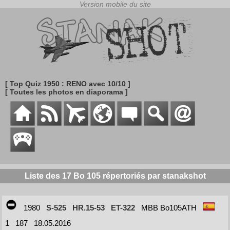
[ Top Quiz 1950 : RENO avec 10/10 ]
[ Toutes les photos en diaporama ]
Liste des 17 Bo 105 répertoriés par stanakshot
1980
S-525
HR.15-53
ET-322
MBB Bo105ATH
1
187
18.05.2016