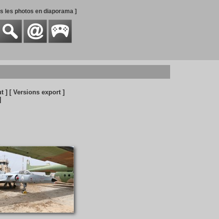
es les photos en diaporama ]
t ]
[ Versions export ]
]
2