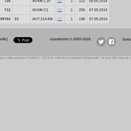
726
IAI Kfir C1P
1
122
05.05.2014
712
IAI Kfir C1
1
256
07.05.2014
999764
03
IAI F-21A Kfir
1
198
07.05.2014
ille]
stanakshot © 2005-2026
Sele
e celles prévues à l'article L 122-5 du code de la propriété intellectuelle, ne peut être faite de ce