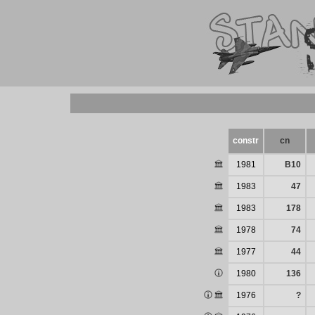
constr
cn
1981
B10
1983
47
1983
178
1978
74
1977
44
1980
136
1976
?