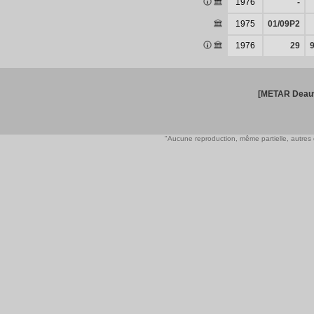
1976
-
1975
01/09P2
1976
29
[METAR Deauv
"Aucune reproduction, même partielle, autres qu