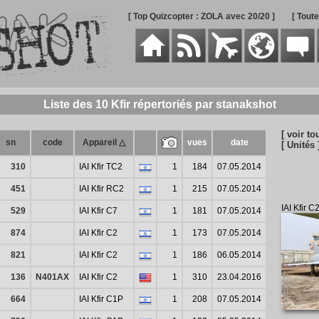
[ Top Quizcopter : ZOLA avec 20/20 ]
[ Tout
Liste des 10 Kfir répertoriés par stanakshot
[ voir tou
sn
code
Appareil △
vues
date
[ Unités 
310
IAI Kfir TC2
1
184
07.05.2014
451
IAI Kfir RC2
1
215
07.05.2014
IAI Kfir C
529
IAI Kfir C7
1
181
07.05.2014
874
IAI Kfir C2
1
173
07.05.2014
821
IAI Kfir C2
1
186
06.05.2014
136
N401AX
IAI Kfir C2
1
310
23.04.2016
664
IAI Kfir C1P
1
208
07.05.2014