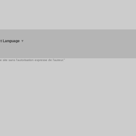
ct Language
▼
 site sans l'autorisation expresse de l'auteur."