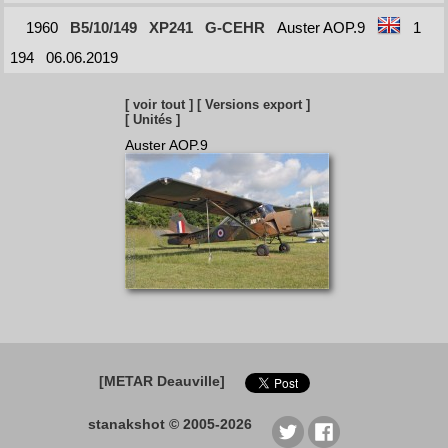
1960
B5/10/149
XP241
G-CEHR
Auster AOP.9
1
194
06.06.2019
[ voir tout ]
[ Versions export ]
[ Unités ]
Auster AOP.9
[METAR Deauville]
stanakshot © 2005-2026