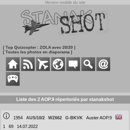
[ Top Quizcopter : ZOLA avec 20/20 ]
[ Toutes les photos en diaporama ]
Liste des 2 AOP.9 répertoriés par stanakshot
1954
AUS/10/2
WZ662
G-BKVK
Auster AOP.9
1
69
14.07.2022