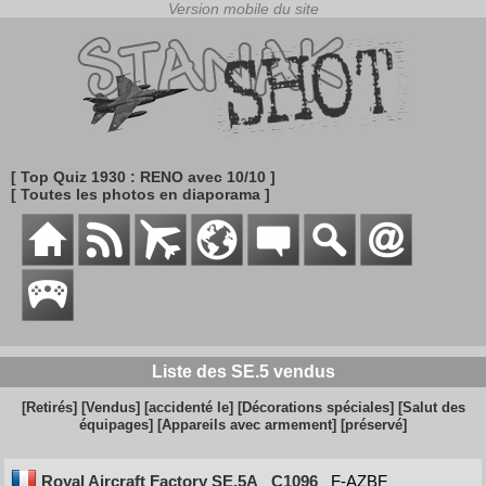
[ Top Quiz 1930 : RENO avec 10/10 ]
[ Toutes les photos en diaporama ]
Liste des SE.5 vendus
[Retirés]
[Vendus]
[accidenté le]
[Décorations spéciales]
[Salut des
équipages]
[Appareils avec armement]
[préservé]
Royal Aircraft Factory SE.5A
C1096
F-AZBF