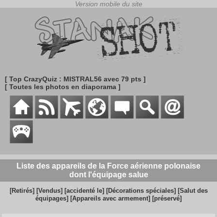
[ Top CrazyQuiz : MISTRAL56 avec 79 pts ]
[ Toutes les photos en diaporama ]
Liste des appareils de la Force aérienne polonaise
dont l'équipage salue
[Retirés]
[Vendus]
[accidenté le]
[Décorations spéciales]
[Salut des
équipages]
[Appareils avec armement]
[préservé]