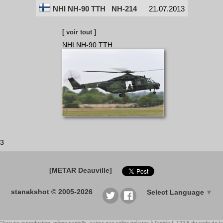
NHI NH-90 TTH
NH-214
21.07.2013
[ voir tout ]
NHI NH-90 TTH
3
[METAR Deauville]
stanakshot © 2005-2026
Select Language
▼
"Aucune reproduction, même partielle, autres que celles prévues à l'article L 122-5 du code de la