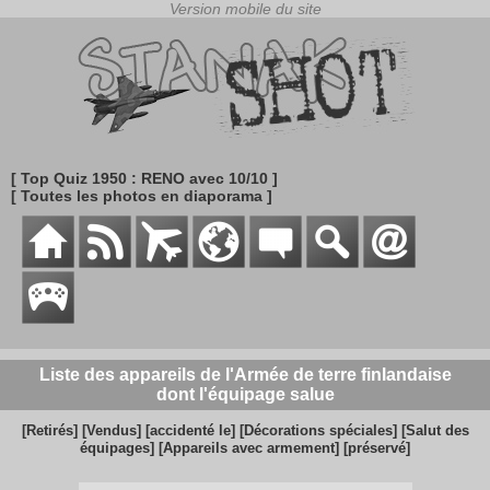
[ Top Quiz 1950 : RENO avec 10/10 ]
[ Toutes les photos en diaporama ]
Liste des appareils de l'Armée de terre finlandaise
dont l'équipage salue
[Retirés]
[Vendus]
[accidenté le]
[Décorations spéciales]
[Salut des
équipages]
[Appareils avec armement]
[préservé]