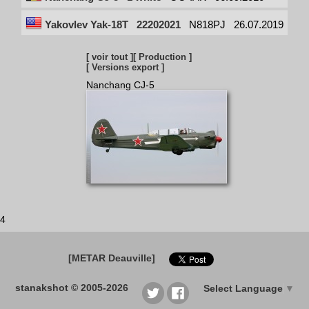
Yakovlev Yak-18T
22202021
N818PJ
26.07.2019
[ voir tout ]
[ Production ]
[ Versions export ]
Nanchang CJ-5
4
[METAR Deauville]
stanakshot © 2005-2026
Select Language
▼