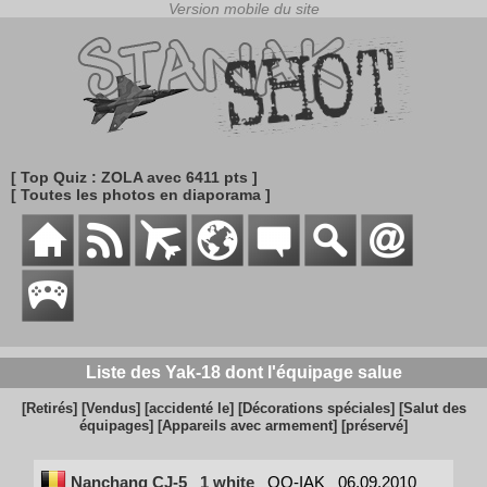
[ Top Quiz : ZOLA avec 6411 pts ]
[ Toutes les photos en diaporama ]
Liste des Yak-18 dont l'équipage salue
[Retirés]
[Vendus]
[accidenté le]
[Décorations spéciales]
[Salut des
équipages]
[Appareils avec armement]
[préservé]
Nanchang CJ-5
1 white
OO-IAK
06.09.2010