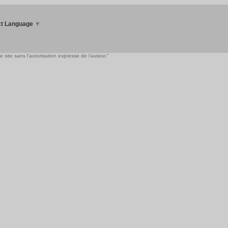
ct Language
▼
 site sans l'autorisation expresse de l'auteur."