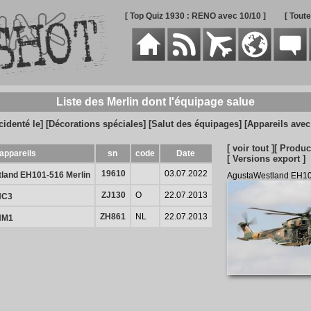
[ Top Quiz 1930 : RENO avec 10/10 ]
[ Tout
Liste des Merlin dont l'équipage salue
cidenté le]
[Décorations spéciales]
[Salut des équipages]
[Appareils ave
[ voir tout ]
[ Produc
appareils
sn
code
Date
[ Versions export ]
19610
03.07.2022
land EH101-516 Merlin
AgustaWestland EH10
ZJ130
O
22.07.2013
HC3
ZH861
NL
22.07.2013
HM1