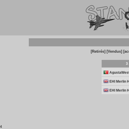
[Retirés]
[Vendus]
[ac
3 
AgustaWest
EHI Merlin 
EHI Merlin 
4