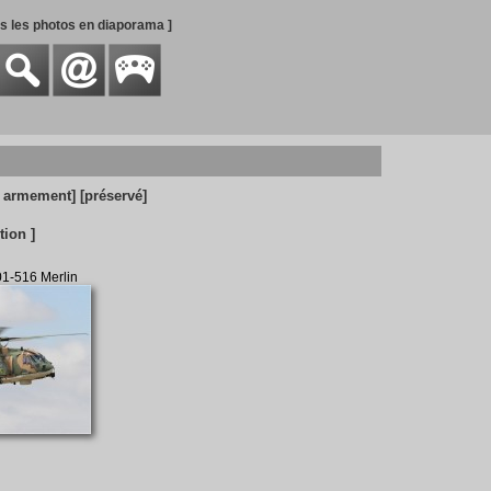
es les photos en diaporama ]
c armement]
[préservé]
tion ]
1-516 Merlin