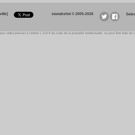
ille]
stanakshot © 2005-2026
Sele
e celles prévues à l'article L 122-5 du code de la propriété intellectuelle, ne peut être faite de ce