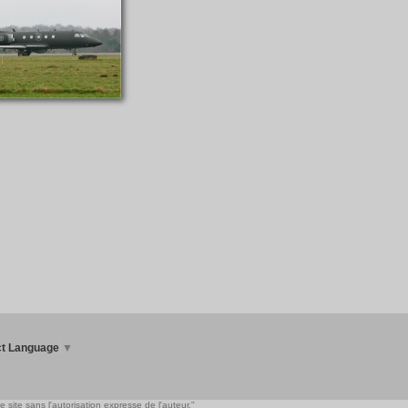
ct Language
▼
 site sans l'autorisation expresse de l'auteur."