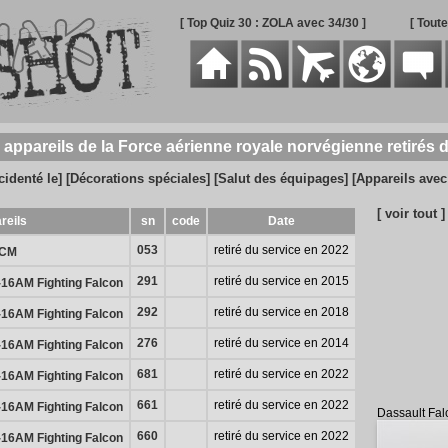
[ Top Quiz 30 : ZOLA avec 34/30 ]
[ Tout
 appareils de la Force aérienne royale norvégienne retirés 
cidenté le]
[Décorations spéciales]
[Salut des équipages]
[Appareils ave
[ voir tout ]
reils
sn
code
Date
053
retiré du service en 2022
ECM
291
retiré du service en 2015
16AM Fighting Falcon
292
retiré du service en 2018
16AM Fighting Falcon
276
retiré du service en 2014
16AM Fighting Falcon
681
retiré du service en 2022
16AM Fighting Falcon
661
retiré du service en 2022
16AM Fighting Falcon
Dassault Fa
660
retiré du service en 2022
16AM Fighting Falcon