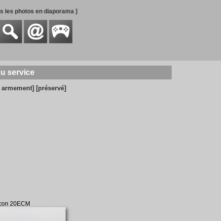
es les photos en diaporama ]
du service
c armement]
[préservé]
lcon 20ECM