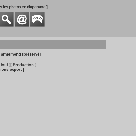
es les photos en diaporama ]
c armement]
[préservé]
 tout ]
[ Production ]
sions export ]