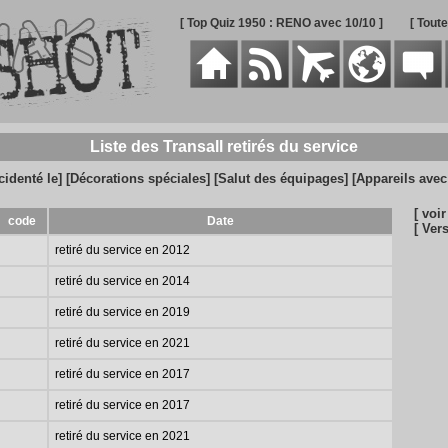
[ Top Quiz 1950 : RENO avec 10/10 ]
[ Tout
Liste des Transall retirés du service
cidenté le]
[Décorations spéciales]
[Salut des équipages]
[Appareils ave
[ voir
code
Date
[ Ver
retiré du service en 2012
retiré du service en 2014
retiré du service en 2019
retiré du service en 2021
retiré du service en 2017
retiré du service en 2017
retiré du service en 2021