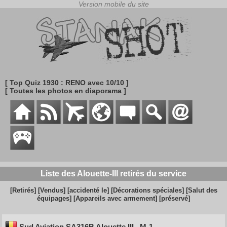
[ Top Quiz 1930 : RENO avec 10/10 ]
[ Toutes les photos en diaporama ]
Liste des Alouette-III retirés du service
[Retirés]
[Vendus]
[accidenté le]
[Décorations spéciales]
[Salut des
équipages]
[Appareils avec armement]
[préservé]
Sud Aviation SA316B Alouette III
M-1