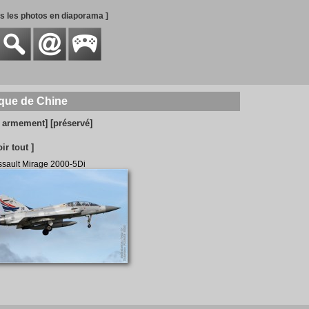
es les photos en diaporama ]
ique de Chine
c armement]
[préservé]
oir tout ]
sault Mirage 2000-5Di