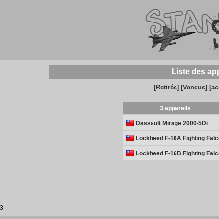
Liste des ap
[Retirés]
[Vendus]
[ac
3 appareils
Dassault Mirage 2000-5Di
Lockheed F-16A Fighting Falc
Lockheed F-16B Fighting Falc
3