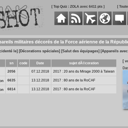
[ Top Quiz : ZOLA avec 6411 pts ]
[ Tout
pareils militaires décorés de la Force aérienne de la Républ
cidenté le]
[Décorations spéciales]
[Salut des équipages]
[Appareils ave
[ v
sn
code
Date
sujet dÃ©coration
Das
2056
07.12.2018
2017 : 20 ans du Mirage 2000 à Taiwan
6635
13.12.2018
2017 : 80 ans de la RoCAF
on
6814
13.12.2018
2017 : 80 ans de la RoCAF
on