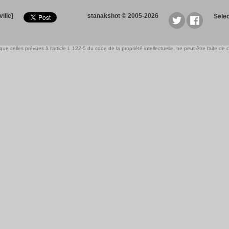
ille]
stanakshot © 2005-2026
Sele
e celles prévues à l'article L 122-5 du code de la propriété intellectuelle, ne peut être faite de ce