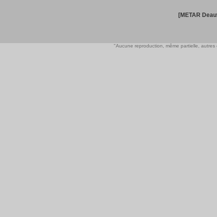
[METAR Deauv
"Aucune reproduction, même partielle, autres qu