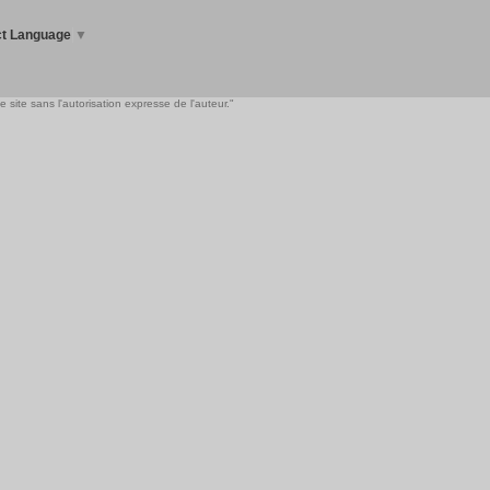
ct Language
▼
 site sans l'autorisation expresse de l'auteur."