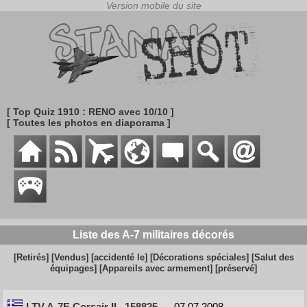
[ Top Quiz 1910 : RENO avec 10/10 ]
[ Toutes les photos en diaporama ]
Liste des A-7 militaires décorés
[Retirés]
[Vendus]
[accidenté le]
[Décorations spéciales]
[Salut des
équipages]
[Appareils avec armement]
[préservé]
LTV A-7E Corsair II
158825
07.07.2008