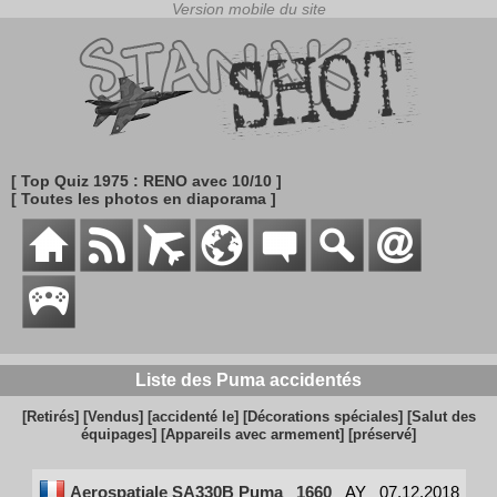
[ Top Quiz 1975 : RENO avec 10/10 ]
[ Toutes les photos en diaporama ]
Liste des Puma accidentés
[Retirés]
[Vendus]
[accidenté le]
[Décorations spéciales]
[Salut des
équipages]
[Appareils avec armement]
[préservé]
Aerospatiale SA330B Puma
1660
AY
07.12.2018