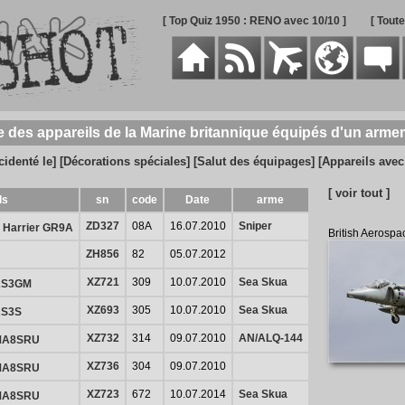
[ Top Quiz 1950 : RENO avec 10/10 ]
[ Tout
e des appareils de la Marine britannique équipés d'un arm
cidenté le]
[Décorations spéciales]
[Salut des équipages]
[Appareils ave
[ voir tout ]
ls
sn
code
Date
arme
ZD327
08A
16.07.2010
Sniper
e Harrier GR9A
British Aerosp
ZH856
82
05.07.2012
XZ721
309
10.07.2010
Sea Skua
AS3GM
XZ693
305
10.07.2010
Sea Skua
AS3S
XZ732
314
09.07.2010
AN/ALQ-144
HMA8SRU
XZ736
304
09.07.2010
HMA8SRU
XZ723
672
10.07.2014
Sea Skua
HMA8SRU