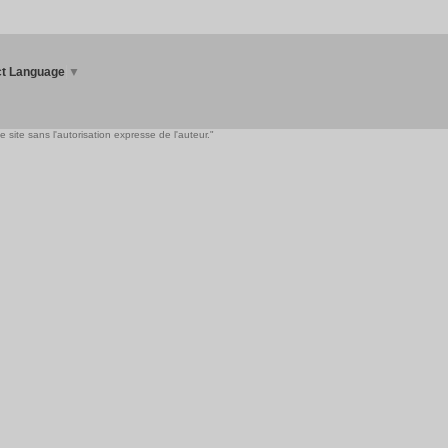
ct Language
▼
 site sans l'autorisation expresse de l'auteur."