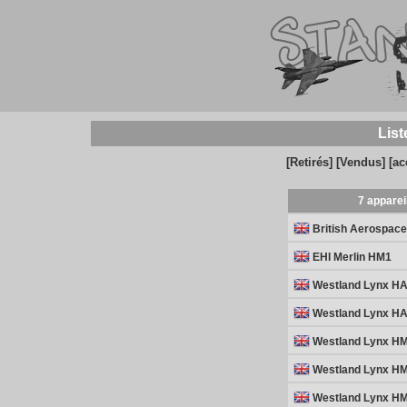
List
[Retirés]
[Vendus]
[ac
7 apparei
British Aerospac
EHI Merlin HM1
Westland Lynx H
Westland Lynx H
Westland Lynx 
Westland Lynx 
Westland Lynx 