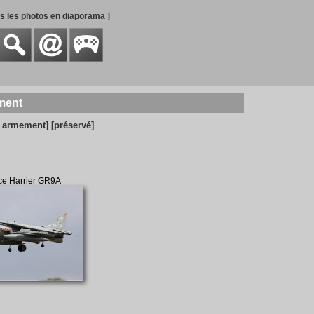
es les photos en diaporama ]
ement
c armement]
[préservé]
ace Harrier GR9A