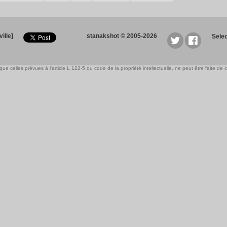
ille]
stanakshot © 2005-2026
Sele
e celles prévues à l'article L 122-5 du code de la propriété intellectuelle, ne peut être faite de ce