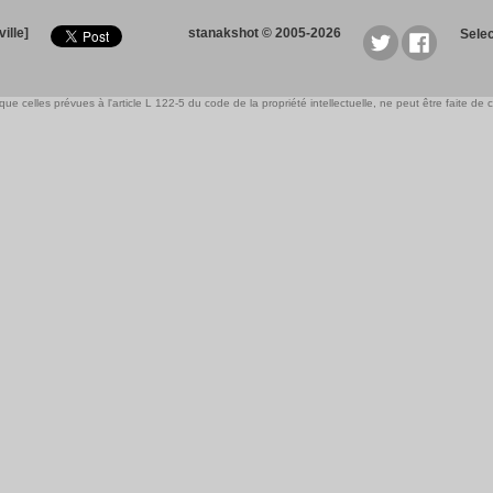
ille]
stanakshot © 2005-2026
Sele
e celles prévues à l'article L 122-5 du code de la propriété intellectuelle, ne peut être faite de ce