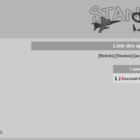
Liste des a
[Retirés]
[Vendus]
[ac
1 appa
Dassault 
3