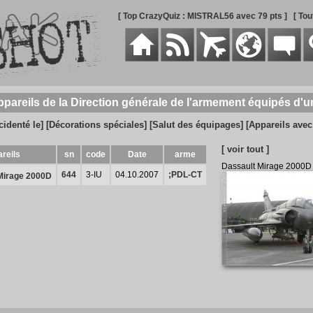
[ Top CrazyQuiz : MISTRAL56 avec 79 pts ]
[ To
ppareils de la Direction générale de l'armement équipés d
cidenté le]
[Décorations spéciales]
[Salut des équipages]
[Appareils ave
[ voir tout ]
reils
sn
code
Date
arme
Dassault Mirage 2000D
644
3-IU
04.10.2007
;PDL-CT
Mirage 2000D