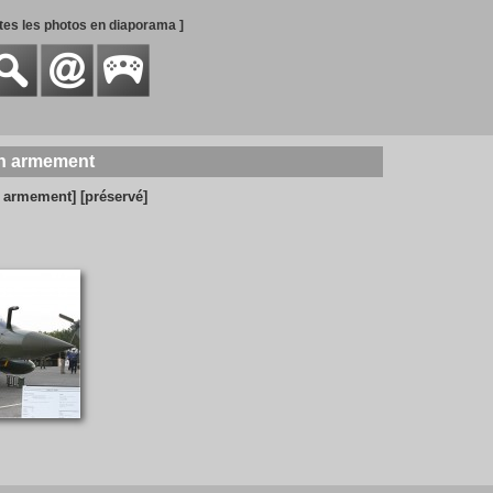
utes les photos en diaporama ]
'un armement
c armement]
[préservé]