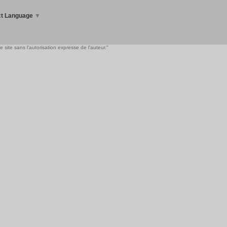
ct Language
▼
 site sans l'autorisation expresse de l'auteur."