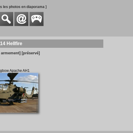
es les photos en diaporama ]
4 Hellfire
c armement]
[préservé]
ngbow Apache AH1