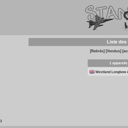
Liste des
[Retirés]
[Vendus]
[ac
1 appareils
Westland Longbow
3