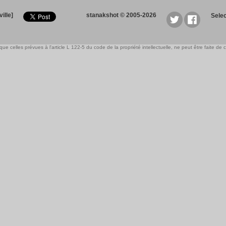
ille]
stanakshot © 2005-2026
Sele
e celles prévues à l'article L 122-5 du code de la propriété intellectuelle, ne peut être faite de ce