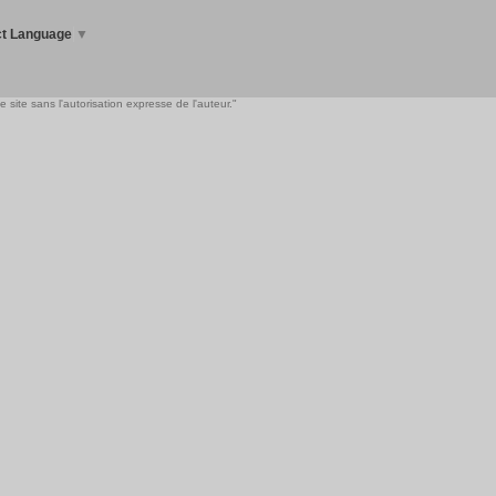
ct Language
▼
 site sans l'autorisation expresse de l'auteur."