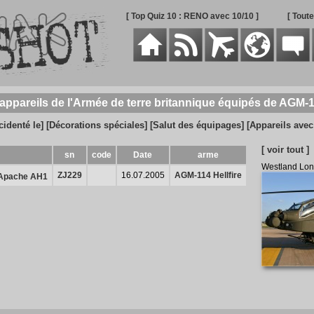
[ Top Quiz 10 : RENO avec 10/10 ]
[ Tout
 appareils de l'Armée de terre britannique équipés de AGM-11
cidenté le]
[Décorations spéciales]
[Salut des équipages]
[Appareils ave
[ voir tout ]
sn
code
Date
arme
Westland Lo
ZJ229
16.07.2005
AGM-114 Hellfire
 Apache AH1