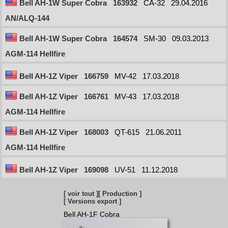
Bell AH-1W Super Cobra
163932
CA-32
29.04.2016
AN/ALQ-144
Bell AH-1W Super Cobra
164574
SM-30
09.03.2013
AGM-114 Hellfire
Bell AH-1Z Viper
166759
MV-42
17.03.2018
Bell AH-1Z Viper
166761
MV-43
17.03.2018
AGM-114 Hellfire
Bell AH-1Z Viper
168003
QT-615
21.06.2011
AGM-114 Hellfire
Bell AH-1Z Viper
169098
UV-51
11.12.2018
[ voir tout ]
[ Production ]
[ Versions export ]
Bell AH-1F Cobra