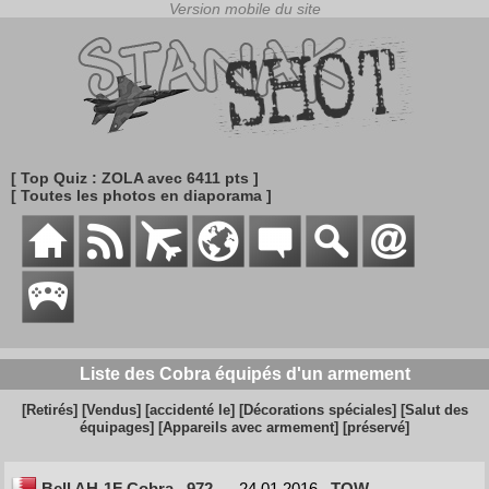
[ Top Quiz : ZOLA avec 6411 pts ]
[ Toutes les photos en diaporama ]
Liste des Cobra équipés d'un armement
[Retirés]
[Vendus]
[accidenté le]
[Décorations spéciales]
[Salut des
équipages]
[Appareils avec armement]
[préservé]
Bell AH-1F Cobra
972
24.01.2016
TOW