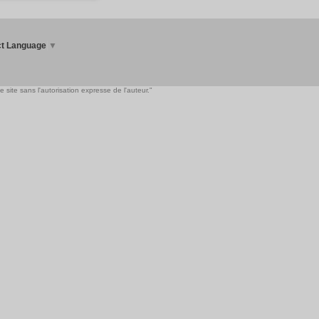
ct Language
▼
 site sans l'autorisation expresse de l'auteur."