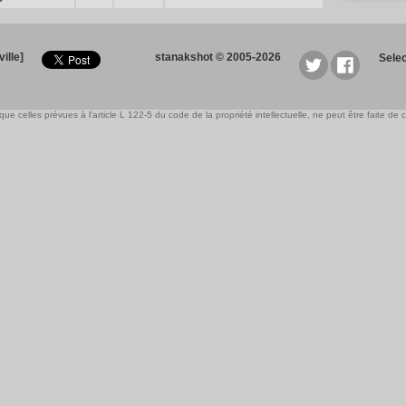
ille]
stanakshot © 2005-2026
Sele
e celles prévues à l'article L 122-5 du code de la propriété intellectuelle, ne peut être faite de ce