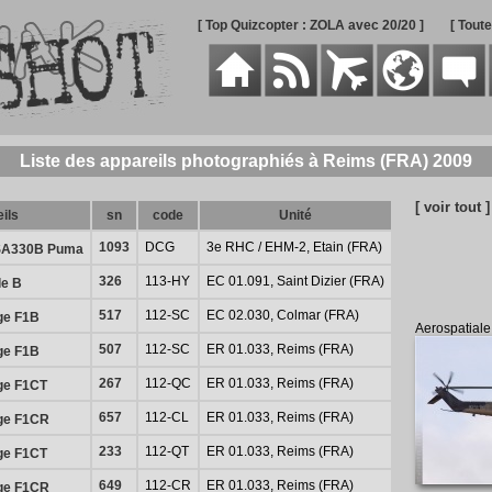
[ Top Quizcopter : ZOLA avec 20/20 ]
[ Tout
Liste des appareils photographiés à Reims (FRA) 2009
[ voir tout ]
ils
sn
code
Unité
1093
DCG
3e RHC / EHM-2, Etain (FRA)
 SA330B Puma
326
113-HY
EC 01.091, Saint Dizier (FRA)
le B
517
112-SC
EC 02.030, Colmar (FRA)
ge F1B
Aerospatial
507
112-SC
ER 01.033, Reims (FRA)
ge F1B
267
112-QC
ER 01.033, Reims (FRA)
ge F1CT
657
112-CL
ER 01.033, Reims (FRA)
ge F1CR
233
112-QT
ER 01.033, Reims (FRA)
ge F1CT
649
112-CR
ER 01.033, Reims (FRA)
ge F1CR