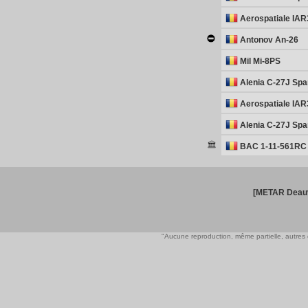
Aerospatiale IA
Antonov An-26
Mil Mi-8PS
Alenia C-27J Spa
Aerospatiale IA
Alenia C-27J Spa
BAC 1-11-561RC
[METAR Deauv
"Aucune reproduction, même partielle, autres qu