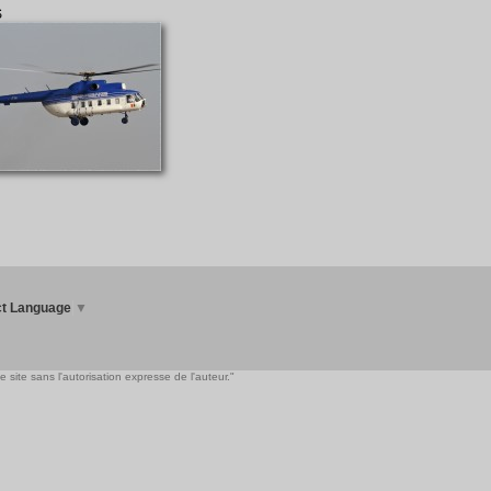
S
ct Language
▼
 site sans l'autorisation expresse de l'auteur."