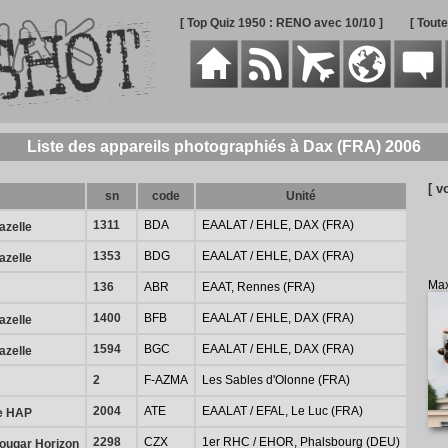
[ Top Quiz 1950 : RENO avec 10/10 ]
[ Tout
Liste des appareils photographiés à Dax (FRA) 2006
[ v
sn
code
Unité
1311
BDA
EAALAT / EHLE, DAX (FRA)
azelle
1353
BDG
EAALAT / EHLE, DAX (FRA)
azelle
Max
136
ABR
EAAT, Rennes (FRA)
1400
BFB
EAALAT / EHLE, DAX (FRA)
azelle
1594
BGC
EAALAT / EHLE, DAX (FRA)
azelle
2
F-AZMA
Les Sables d'Olonne (FRA)
2004
ATE
EAALAT / EFAL, Le Luc (FRA)
re HAP
2298
CZX
1er RHC / EHOR, Phalsbourg (DEU)
ougar Horizon