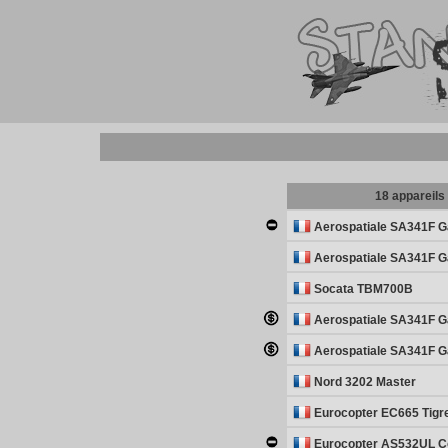
18 appareils
Aerospatiale SA341F G
Aerospatiale SA341F G
Socata TBM700B
Aerospatiale SA341F G
Aerospatiale SA341F G
Nord 3202 Master
Eurocopter EC665 Tig
Eurocopter AS532UL C