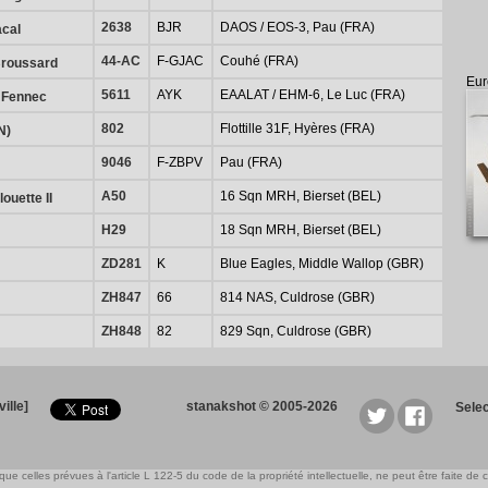
2638
BJR
DAOS / EOS-3, Pau (FRA)
cal
44-AC
F-GJAC
Couhé (FRA)
roussard
Eur
5611
AYK
EAALAT / EHM-6, Le Luc (FRA)
 Fennec
802
Flottille 31F, Hyères (FRA)
N)
9046
F-ZBPV
Pau (FRA)
A50
16 Sqn MRH, Bierset (BEL)
ouette II
H29
18 Sqn MRH, Bierset (BEL)
ZD281
K
Blue Eagles, Middle Wallop (GBR)
ZH847
66
814 NAS, Culdrose (GBR)
ZH848
82
829 Sqn, Culdrose (GBR)
ille]
stanakshot © 2005-2026
Sele
e celles prévues à l'article L 122-5 du code de la propriété intellectuelle, ne peut être faite de ce