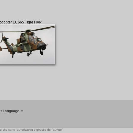
ocopter EC665 Tigre HAP
ct Language
▼
 site sans l'autorisation expresse de l'auteur."