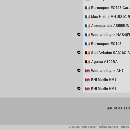
Eurocopter EC725 Cara
Max Holste MH1521C B
Aerospatiale AS555UN
Westland Lynx HAS4(F
Eurocopter EC145
Sud Aviation SA318C Al
Agusta A109BA
Westland Lynx AH7
EHI Merlin HM1
EHI Merlin HM1
[METAR Deauv
"Aucune reproduction, même partielle, autres qu