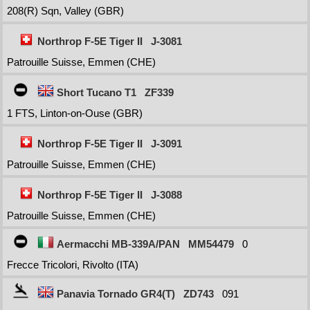
208(R) Sqn, Valley (GBR)
Northrop F-5E Tiger II
J-3081
Patrouille Suisse, Emmen (CHE)
Short Tucano T1
ZF339
1 FTS, Linton-on-Ouse (GBR)
Northrop F-5E Tiger II
J-3091
Patrouille Suisse, Emmen (CHE)
Northrop F-5E Tiger II
J-3088
Patrouille Suisse, Emmen (CHE)
Aermacchi MB-339A/PAN
MM54479
0
Frecce Tricolori, Rivolto (ITA)
Panavia Tornado GR4(T)
ZD743
091