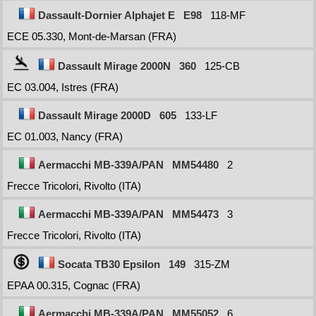
Dassault-Dornier Alphajet E
E98
118-MF
ECE 05.330, Mont-de-Marsan (FRA)
Dassault Mirage 2000N
360
125-CB
EC 03.004, Istres (FRA)
Dassault Mirage 2000D
605
133-LF
EC 01.003, Nancy (FRA)
Aermacchi MB-339A/PAN
MM54480
2
Frecce Tricolori, Rivolto (ITA)
Aermacchi MB-339A/PAN
MM54473
3
Frecce Tricolori, Rivolto (ITA)
Socata TB30 Epsilon
149
315-ZM
EPAA 00.315, Cognac (FRA)
Aermacchi MB-339A/PAN
MM55052
6