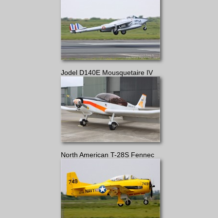
Jodel D140E Mousquetaire IV
North American T-28S Fennec