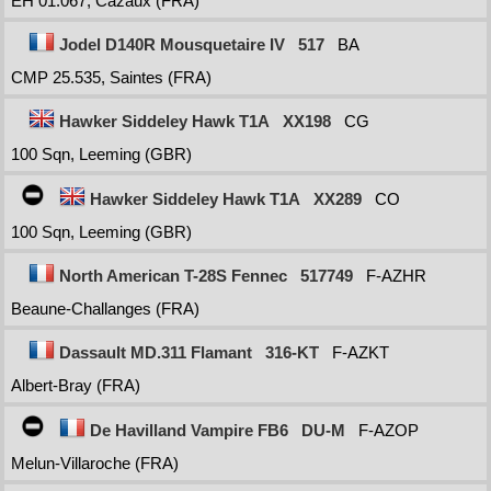
EH 01.067, Cazaux (FRA)
Jodel D140R Mousquetaire IV
517
BA
CMP 25.535, Saintes (FRA)
Hawker Siddeley Hawk T1A
XX198
CG
100 Sqn, Leeming (GBR)
Hawker Siddeley Hawk T1A
XX289
CO
100 Sqn, Leeming (GBR)
North American T-28S Fennec
517749
F-AZHR
Beaune-Challanges (FRA)
Dassault MD.311 Flamant
316-KT
F-AZKT
Albert-Bray (FRA)
De Havilland Vampire FB6
DU-M
F-AZOP
Melun-Villaroche (FRA)