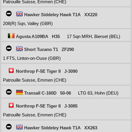
Patrouille Suisse, Emmen (CHE)
Hawker Siddeley Hawk T1A
XX220
208(R) Sqn, Valley (GBR)
Agusta A109BA
H35
17 Sqn MRH, Bierset (BEL)
Short Tucano T1
ZF290
1 FTS, Linton-on-Ouse (GBR)
Northrop F-5E Tiger II
J-3090
Patrouille Suisse, Emmen (CHE)
Transall C-160D
50-06
LTG 63, Hohn (DEU)
Northrop F-5E Tiger II
J-3085
Patrouille Suisse, Emmen (CHE)
Hawker Siddeley Hawk T1A
XX263