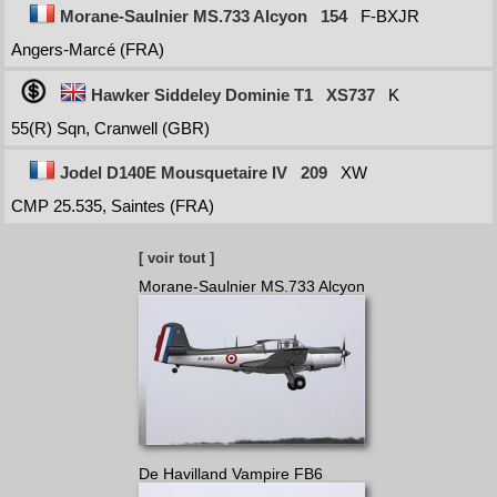
Morane-Saulnier MS.733 Alcyon
154
F-BXJR
Angers-Marcé (FRA)
Hawker Siddeley Dominie T1
XS737
K
55(R) Sqn, Cranwell (GBR)
Jodel D140E Mousquetaire IV
209
XW
CMP 25.535, Saintes (FRA)
[ voir tout ]
Morane-Saulnier MS.733 Alcyon
De Havilland Vampire FB6