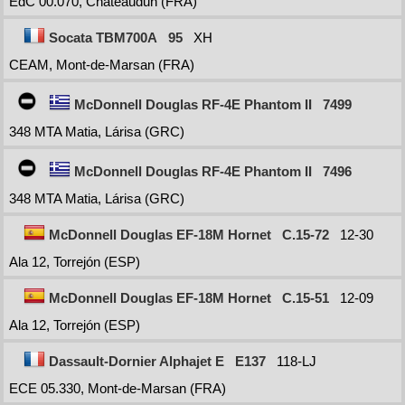
EdC 00.070, Châteaudun (FRA)
Socata TBM700A
95
XH
CEAM, Mont-de-Marsan (FRA)
McDonnell Douglas RF-4E Phantom II
7499
348 MTA Matia, Lárisa (GRC)
McDonnell Douglas RF-4E Phantom II
7496
348 MTA Matia, Lárisa (GRC)
McDonnell Douglas EF-18M Hornet
C.15-72
12-30
Ala 12, Torrejón (ESP)
McDonnell Douglas EF-18M Hornet
C.15-51
12-09
Ala 12, Torrejón (ESP)
Dassault-Dornier Alphajet E
E137
118-LJ
ECE 05.330, Mont-de-Marsan (FRA)