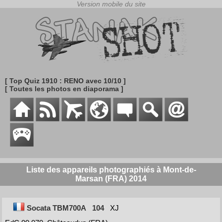
[ Top Quiz 1910 : RENO avec 10/10 ]
[ Toutes les photos en diaporama ]
Liste des appareils photographiés à Mont-de-
Marsan (FRA) 2014
Socata TBM700A
104
XJ