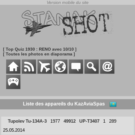
[ Top Quiz 1930 : RENO avec 10/10 ]
[ Toutes les photos en diaporama ]
Liste des appareils du KazAviaSpas
Tupolev Tu-134A-3
1977
49912
UP-T3407
1
289
25.05.2014