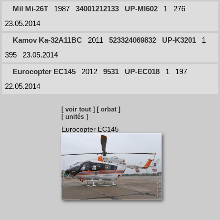
Mil Mi-26T
1987
34001212133
UP-MI602
1
276
23.05.2014
Kamov Ka-32A11BC
2011
523324069832
UP-K3201
1
395
23.05.2014
Eurocopter EC145
2012
9531
UP-EC018
1
197
22.05.2014
[ voir tout ]
[ orbat ]
[ unités ]
Eurocopter EC145