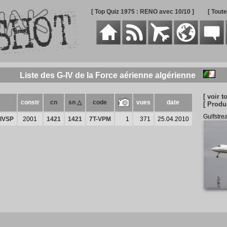
[ Top Quiz 1975 : RENO avec 10/10 ]
[ Tout
Liste des G-IV de la Force aérienne algérienne
[ voir to
constr
cn
sn △
code
vues
date
[ Produ
Gulfstr
-IVSP
2001
1421
1421
7T-VPM
1
371
25.04.2010