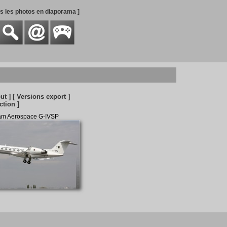
es les photos en diaporama ]
ut ]
[ Versions export ]
ction ]
eam Aerospace G-IVSP