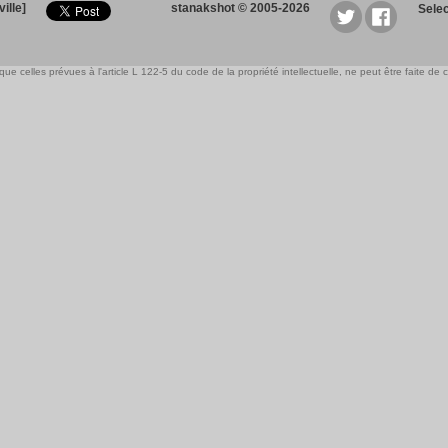
ille]
stanakshot © 2005-2026
Sele
e celles prévues à l'article L 122-5 du code de la propriété intellectuelle, ne peut être faite de ce