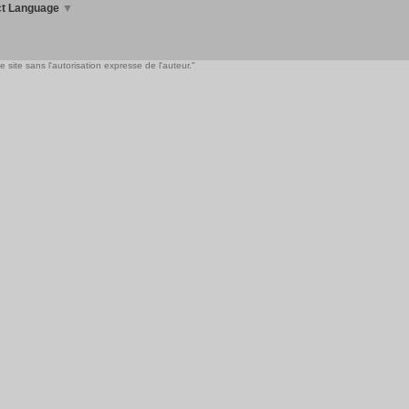
ct Language
▼
 site sans l'autorisation expresse de l'auteur."