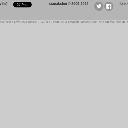
ille]
stanakshot © 2005-2026
Sele
e celles prévues à l'article L 122-5 du code de la propriété intellectuelle, ne peut être faite de ce