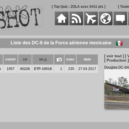
[ Top Quiz : ZOLA avec 6411 pts ]
[ Tout
Liste des DC-6 de la Force aérienne mexicaine
[ voir tout ]
[ 
constr
cn
sn △
vues
date
[ Production ]
Douglas DC-6A
A
1957
45226
ETP-10018
1
235
27.04.2017