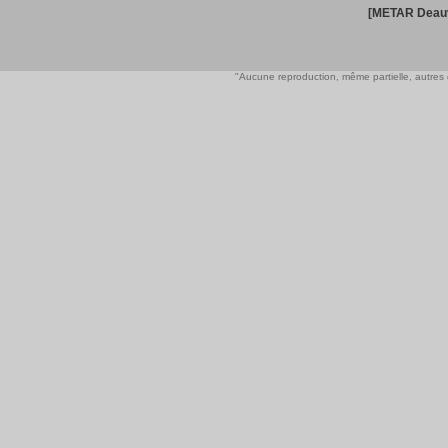
[METAR Deauv
"Aucune reproduction, même partielle, autres qu