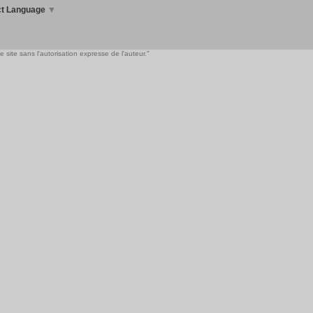
ct Language
▼
 site sans l'autorisation expresse de l'auteur."