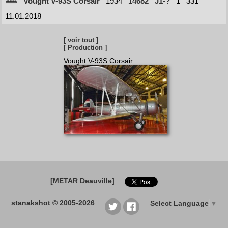
Vought V-93S Corsair
1934
14682
J1-?
1
331
11.01.2018
[ voir tout ]
[ Production ]
Vought V-93S Corsair
[METAR Deauville]
stanakshot © 2005-2026
Select Language
▼