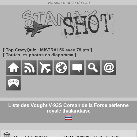
[ Top CrazyQuiz : MISTRAL56 avec 79 pts ]
[ Toutes les photos en diaporama ]
Liste des Vought V-93S Corsair de la Force aérienne
royale thaïlandaise