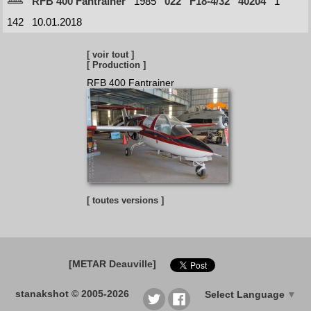
RFB 400 Fantrainer
1985
022
F18-4/32
40204
1
142
10.01.2018
[ voir tout ]
[ Production ]
RFB 400 Fantrainer
[ toutes versions ]
[METAR Deauville]
stanakshot © 2005-2026
Select Language
▼