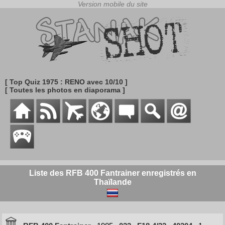
[ Top Quiz 1975 : RENO avec 10/10 ]
[ Toutes les photos en diaporama ]
Liste des RFB 400 Fantrainer enregistrés en
Thaïlande