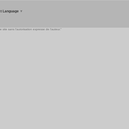
ct Language
▼
 site sans l'autorisation expresse de l'auteur."