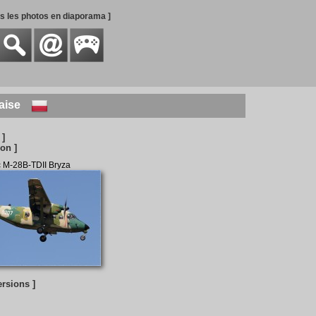
es les photos en diaporama ]
aise
 ]
on ]
 M-28B-TDII Bryza
ersions ]