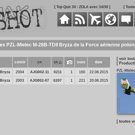
[ Top Quiz 30 : ZOLA avec 34/30 ]
[ Tout
des PZL-Mielec M-28B-TDII Bryza de la Force aérienne polon
[ voir tout
constr
cn
sn △
vues
date
[ Producti
PZL-Mielec
 Bryza
2004
AJG002-11
0211
1
160
22.08.2015
 Bryza
2003
AJG002-07
0207
1
221
20.08.2015
[ toutes v