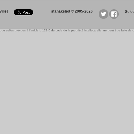
ille]
stanakshot © 2005-2026
Sele
e celles prévues à l'article L 122-5 du code de la propriété intellectuelle, ne peut être faite de ce