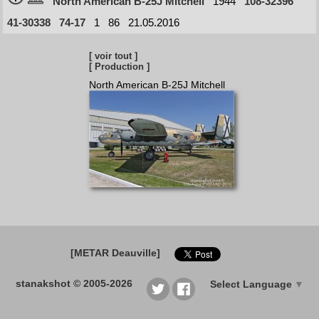
North American B-25J Mitchell
1944
108-32396
41-30338
74-17
1
86
21.05.2016
[ voir tout ]
[ Production ]
North American B-25J Mitchell
[METAR Deauville]
stanakshot © 2005-2026
Select Language
▼