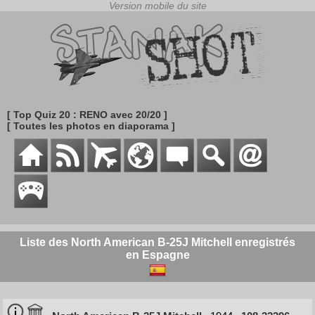
[ Top Quiz 20 : RENO avec 20/20 ]
[ Toutes les photos en diaporama ]
Liste des North American B-25J Mitchell enregistrés
en Espagne